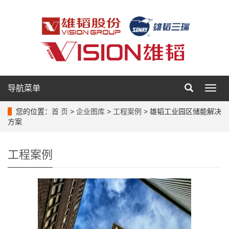
导航菜单
导
航
菜
您的位置：
首 页
>
企业图库
>
工程案例
> 雄韬工业园区储能解决
单
方案
工程案例